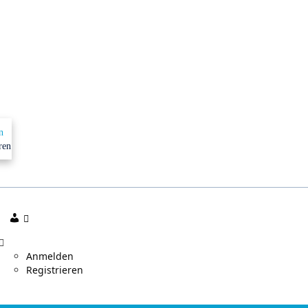
in
fil
n
ren
Mein
Profil
Anmelden
Registrieren