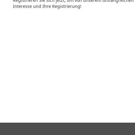
Registrieren Sie sich jetzt, um von unserem umfangreichen
Interesse und Ihre Registrierung!
Benutzername oder E-Mail
Passwort
Angemeldet bleiben
Registrieren
Passwort vergessen?